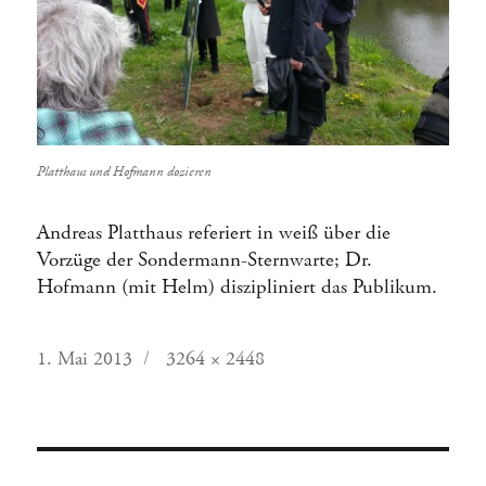
Platthaus und Hofmann dozieren
Andreas Platthaus referiert in weiß über die
Vorzüge der Sondermann-Sternwarte; Dr.
Hofmann (mit Helm) diszipliniert das Publikum.
Veröffentlicht
Originalgröße
1. Mai 2013
3264 × 2448
am
Beitragsnavigation