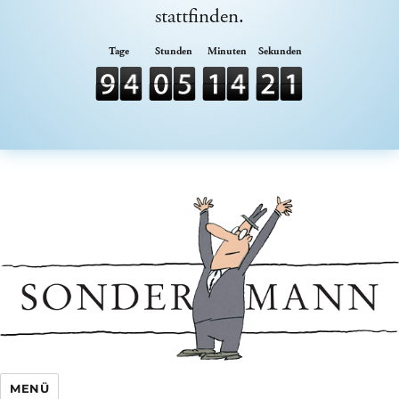
stattfinden.
Sondermann e.V.
MENÜ