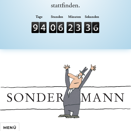
stattfinden.
Sondermann e.V.
MENÜ