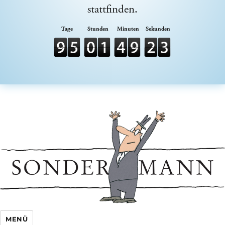
stattfinden.
Sondermann e.V.
MENÜ