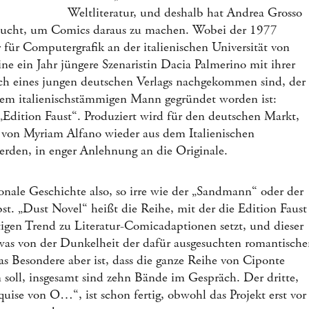
Weltliteratur, und deshalb hat Andrea Grosso
esucht, um Comics daraus zu machen. Wobei der 1977
 für Computergrafik an der italienischen Universität von
ne ein Jahr jüngere Szenaristin Dacia Palmerino mit ihrer
h eines jungen deutschen Verlags nachgekommen sind, der
em italienischstämmigen Mann gegründet worden ist:
„Edition Faust“. Produziert wird für den deutschen Markt,
 von Myriam Alfano wieder aus dem Italienischen
erden, in enger Anlehnung an die Originale.
ionale Geschichte also, so irre wie der „Sandmann“ oder der
bst. „Dust Novel“ heißt die Reihe, mit der die Edition Faust
igen Trend zu Literatur-Comicadaptionen setzt, und dieser
as von der Dunkelheit der dafür ausgesuchten romantische
as Besondere aber ist, dass die ganze Reihe von Ciponte
 soll, insgesamt sind zehn Bände im Gespräch. Der dritte,
uise von O…“, ist schon fertig, obwohl das Projekt erst vor