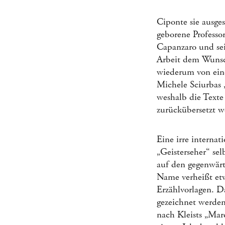
Ciponte sie ausg
geborene Professor
Capanzaro und sei
Arbeit dem Wunsc
wiederum von ein
Michele Sciurbas 
weshalb die Texte
zurückübersetzt w
Eine irre internat
„Geisterseher“ sel
auf den gegenwärt
Name verheißt etw
Erzählvorlagen. D
gezeichnet werden
nach Kleists „Marq