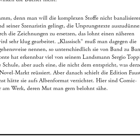
ramm, denn man will die komplexen Stoffe nicht banalisiere
d seiner Szenaristin gelingt, die Ursprungstexte auszudünn
ch die Zeichnungen zu ersetzen, das lohnt einen näheren
wird sehr klug gearbeitet. „Klassisch“ muß man dagegen die
ehensweise nennen, so unterschiedlich sie von Band zu Ba
ponte hat erkennbar viel von seinem Landsmann Sergio Topp
e Schule, aber auch eine, die nicht dem entspricht, was derz
ovel-Markt reüssiert. Aber danach schielt die Edition Faus
nst hätte sie aufs Albenformat verzichtet. Hier sind Comic-
r am Werk, deren Mut man gern belohnt sähe.