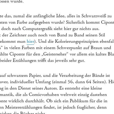
ossen wurde.
 das, zumal die anfängliche Idee, alles in Schwarzweiß zu
unsten von Farbe aufgegeben wurde? Sicherlich kommt Cipon
 doch nach Computergrafik sieht hier gar nichts aus.
 der Zeichner auch noch von Band zu Band seinen Stil
 bekommt man
hier
). Und die Kolorierungsprinzipien ebenfal
n“ in vielen Farben mit einem Schwerpunkt auf Braun und
hlte Ciponte für den „Geisterseher“ vor allem ein kaltes Bla
ider Erzählungen trifft das jeweils sehr gut.
s auf schwarzem Papier, und die Verarbeitung der Bände ist
ver, individueller Umfang (einmal 56, dann 64 Seiten). Hi
rlag in den Dienst seines Autors. Es entsteht eine kleine
mantik, die als Comicvorhaben weltweit einzig dastehen
te wirklich durchhält. Ob sich ein Publikum für die in
n Meistererzählungen findet, ist jedoch fraglicher, denn
 wirken die Bücher nicht.