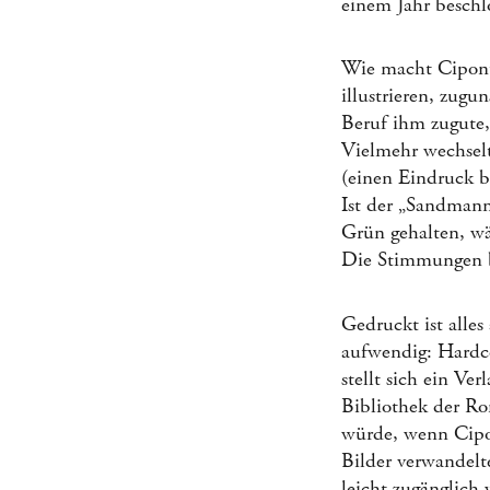
einem Jahr beschl
Wie macht Ciponte
illustrieren, zug
Beruf ihm zugute,
Vielmehr wechselt
(einen Eindruck
Ist der „Sandman
Grün gehalten, wä
Die Stimmungen be
Gedruckt ist alle
aufwendig: Hardco
stellt sich ein Ve
Bibliothek der Ro
würde, wenn Cipon
Bilder verwandelte
leicht zugänglich