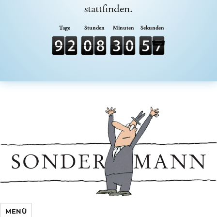
stattfinden.
Sondermann e.V.
MENÜ