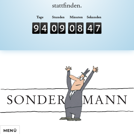
stattfinden.
Sondermann e.V.
MENÜ