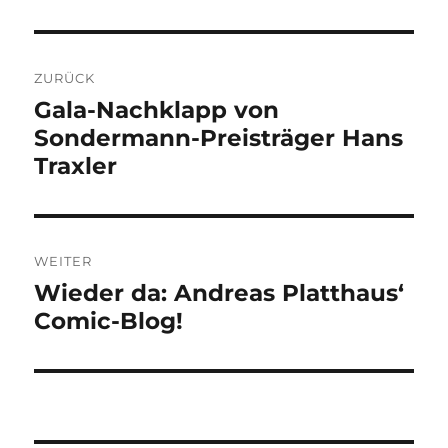
Beitragsnavigation
ZURÜCK
Vorheriger
Gala-Nachklapp von
Beitrag:
Sondermann-Preisträger Hans
Traxler
WEITER
Nächster
Wieder da: Andreas Platthaus‘
Beitrag:
Comic-Blog!