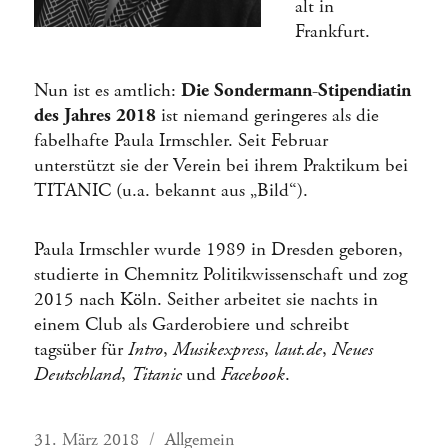
alt in
Frankfurt.
Nun ist es amtlich:
Die Sondermann-Stipendiatin
des Jahres 2018
ist niemand geringeres als die
fabelhafte Paula Irmschler. Seit Februar
unterstützt sie der Verein bei ihrem Praktikum bei
TITANIC (u.a. bekannt aus „Bild“).
Paula Irmschler wurde 1989 in Dresden geboren,
studierte in Chemnitz Politikwissenschaft und zog
2015 nach Köln. Seither arbeitet sie nachts in
einem Club als Garderobiere und schreibt
tagsüber für
Intro
,
Musikexpress
,
laut.de
,
Neues
Deutschland
,
Titanic
und
Facebook
.
Veröffentlicht
Kategorien
31. März 2018
Allgemein