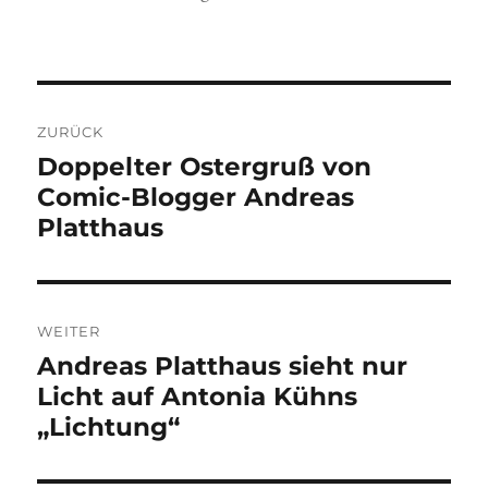
am
Beitragsnavigation
ZURÜCK
Vorheriger
Doppelter Ostergruß von
Beitrag:
Comic-Blogger Andreas
Platthaus
WEITER
Nächster
Andreas Platthaus sieht nur
Beitrag:
Licht auf Antonia Kühns
„Lichtung“