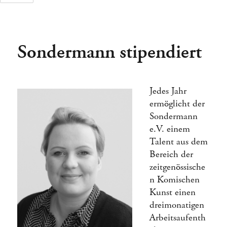
Sondermann stipendiert
Tage
Stunden
Jedes Jahr
ermöglicht der
Sondermann
e.V. einem
Talent aus dem
Bereich der
zeitgenössische
n Komischen
Kunst einen
dreimonatigen
Arbeitsaufenth