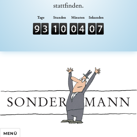
stattfinden.
Sondermann e.V.
MENÜ