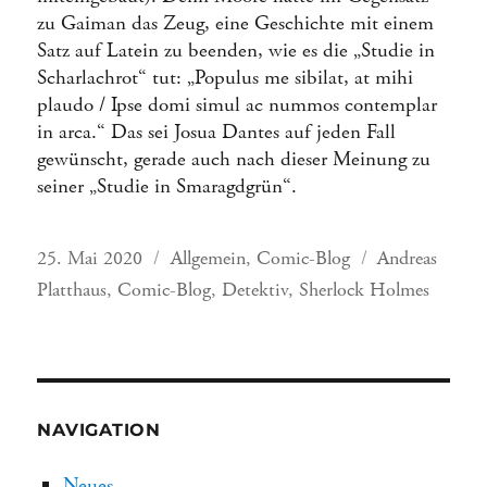
zu Gaiman das Zeug, eine Geschichte mit einem
Satz auf Latein zu beenden, wie es die „Studie in
Scharlachrot“ tut: „Populus me sibilat, at mihi
plaudo / Ipse domi simul ac nummos contemplar
in arca.“ Das sei Josua Dantes auf jeden Fall
gewünscht, gerade auch nach dieser Meinung zu
seiner „Studie in Smaragdgrün“.
Veröffentlicht
Kategorien
Schlagwörter
25. Mai 2020
Allgemein
,
Comic-Blog
Andreas
am
Platthaus
,
Comic-Blog
,
Detektiv
,
Sherlock Holmes
NAVIGATION
Neues