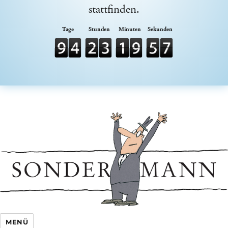
stattfinden.
Sondermann e.V.
MENÜ