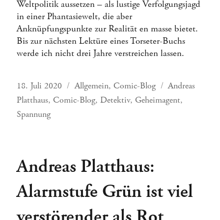
Weltpolitik aussetzen – als lustige Verfolgungsjagd
in einer Phantasiewelt, die aber
Anknüpfungspunkte zur Realität en masse bietet.
Bis zur nächsten Lektüre eines Torseter-Buchs
werde ich nicht drei Jahre verstreichen lassen.
Veröffentlicht
Kategorien
Schlagwörter
18. Juli 2020
Allgemein
,
Comic-Blog
Andreas
am
Platthaus
,
Comic-Blog
,
Detektiv
,
Geheimagent
,
Spannung
Andreas Platthaus:
Alarmstufe Grün ist viel
verstörender als Rot