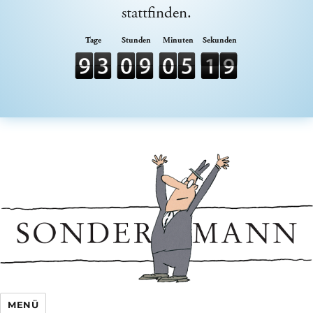
stattfinden.
Sondermann e.V.
MENÜ