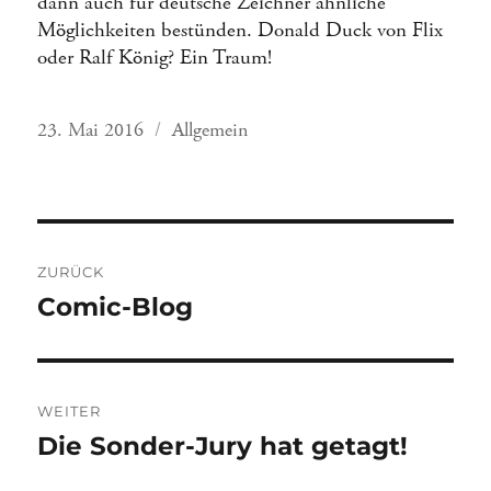
dann auch für deutsche Zeichner ähnliche
Möglichkeiten bestünden. Donald Duck von Flix
oder Ralf König? Ein Traum!
Veröffentlicht
Kategorien
23. Mai 2016
Allgemein
am
Beitragsnavigation
ZURÜCK
Vorheriger
Comic-Blog
Beitrag:
WEITER
Nächster
Die Sonder-Jury hat getagt!
Beitrag: