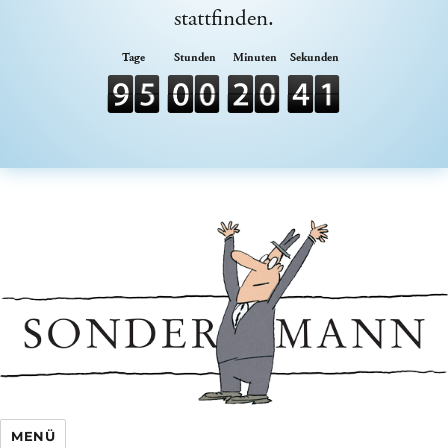
stattfinden.
Sondermann e.V.
MENÜ