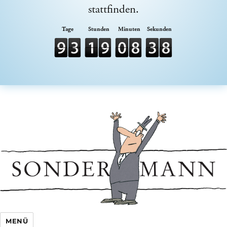
stattfinden.
Sondermann e.V.
MENÜ