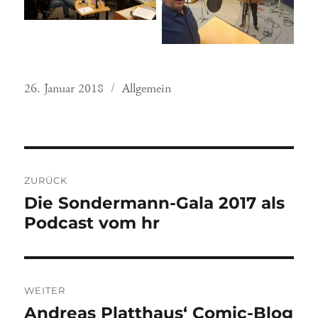
Veröffentlicht
Kategorien
26. Januar 2018
Allgemein
am
Beitragsnavigation
ZURÜCK
Vorheriger
Die Sondermann-Gala 2017 als
Beitrag:
Podcast vom hr
WEITER
Nächster
Andreas Platthaus‘ Comic-Blog