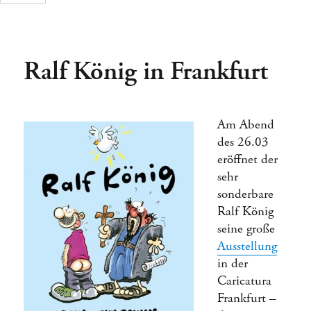
Ralf König in Frankfurt
Tage
Stunden
Am Abend
des 26.03
eröffnet der
sehr
sonderbare
Ralf König
seine große
Ausstellung
in der
Caricatura
Frankfurt –