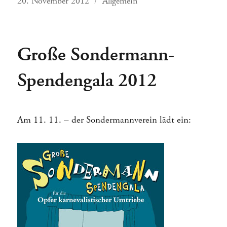
Veröffentlicht
Kategorien
20. November 2012
Allgemein
am
Große Sondermann-
Spendengala 2012
Am 11. 11. – der Sondermannverein lädt ein: