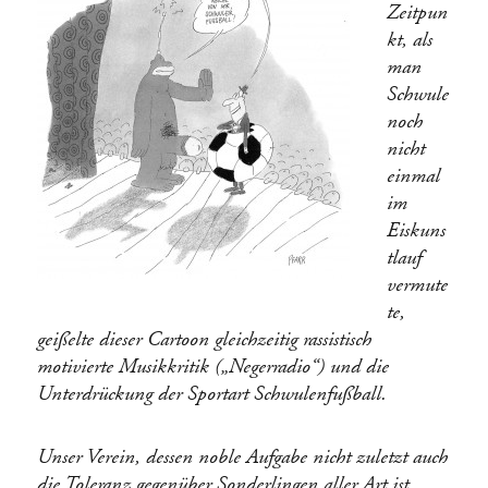
Zeitpun
kt, als
man
Schwule
noch
nicht
einmal
im
Eiskuns
tlauf
vermute
te,
geißelte dieser Cartoon gleichzeitig rassistisch
motivierte Musikkritik („Negerradio“) und die
Unterdrückung der Sportart Schwulenfußball.
Unser Verein, dessen noble Aufgabe nicht zuletzt auch
die Toleranz gegenüber Sonderlingen aller Art ist,