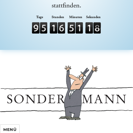
stattfinden.
Sondermann e.V.
MENÜ