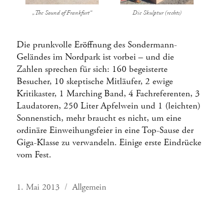
„The Sound of Frankfurt“
Die Skulptur (rechts)
Die prunkvolle Eröffnung des Sondermann-
Geländes im Nordpark ist vorbei – und die
Zahlen sprechen für sich: 160 begeisterte
Besucher, 10 skeptische Mitläufer, 2 ewige
Kritikaster, 1 Marching Band, 4 Fachreferenten, 3
Laudatoren, 250 Liter Apfelwein und 1 (leichten)
Sonnenstich, mehr braucht es nicht, um eine
ordinäre Einweihungsfeier in eine Top-Sause der
Giga-Klasse zu verwandeln. Einige erste Eindrücke
vom Fest.
Veröffentlicht
Kategorien
1. Mai 2013
Allgemein
am