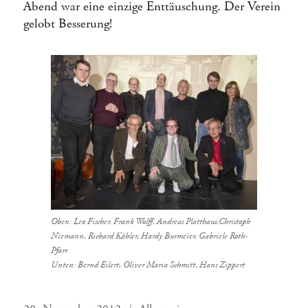
Abend war eine einzige Enttäuschung. Der Verein
gelobt Besserung!
Oben: Leo Fischer, Frank Wolff, Andreas Platthaus,Christoph
Niemann, Richard Kähler, Hardy Burmeier, Gabriele Roth-
Pfarr
Unten: Bernd Eilert, Oliver Maria Schmitt, Hans Zippert