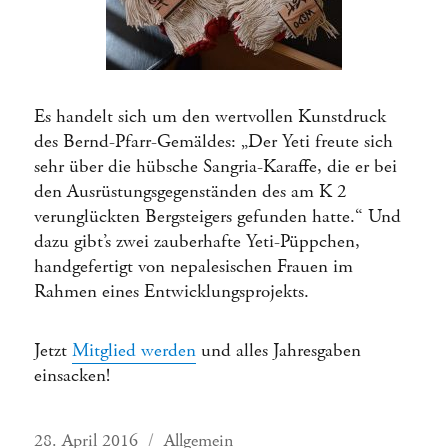
Es handelt sich um den wertvollen Kunstdruck
des Bernd-Pfarr-Gemäldes: „Der Yeti freute sich
sehr über die hübsche Sangria-Karaffe, die er bei
den Ausrüstungsgegenständen des am K 2
verunglückten Bergsteigers gefunden hatte.“ Und
dazu gibt’s zwei zauberhafte Yeti-Püppchen,
handgefertigt von nepalesischen Frauen im
Rahmen eines Entwicklungsprojekts.
Jetzt
Mitglied werden
und alles Jahresgaben
einsacken!
Veröffentlicht
Kategorien
28. April 2016
Allgemein