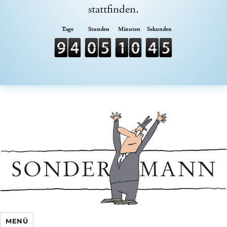
stattfinden.
Sondermann e.V.
MENÜ