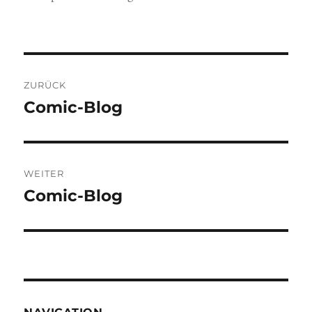
am
Beitragsnavigation
ZURÜCK
Vorheriger
Comic-Blog
Beitrag:
WEITER
Nächster
Comic-Blog
Beitrag: