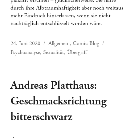
plakativ erschien – glücklicherweise. Sie hätte
durch ihre Albtraumhaftigkeit aber noch weitaus
mehr Eindruck hinterlassen, wenn sie nicht
nachträglich entschlüsselt worden wäre.
Veröffentlicht
Kategorien
Schlagwörter
24. Juni 2020
Allgemein
,
Comic-Blog
am
Psychoanalyse
,
Sexualität
,
Übergriff
Andreas Platthaus:
Geschmacksrichtung
bitterschwarz