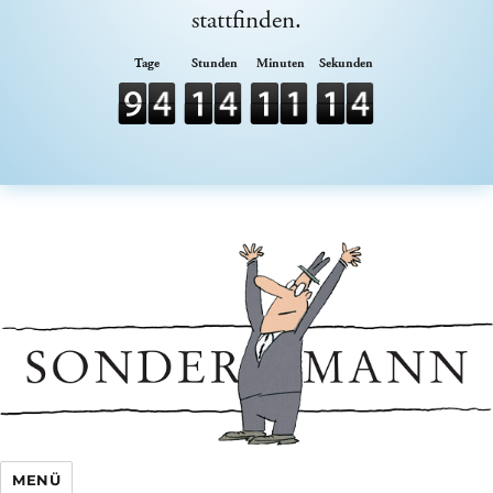
stattfinden.
Sondermann e.V.
MENÜ