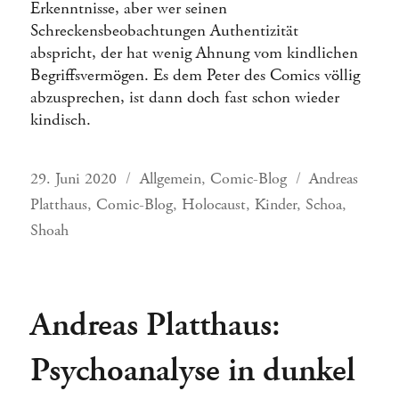
Erkenntnisse, aber wer seinen
Schreckensbeobachtungen Authentizität
abspricht, der hat wenig Ahnung vom kindlichen
Begriffsvermögen. Es dem Peter des Comics völlig
abzusprechen, ist dann doch fast schon wieder
kindisch.
Veröffentlicht
Kategorien
Schlagwörter
29. Juni 2020
Allgemein
,
Comic-Blog
Andreas
am
Platthaus
,
Comic-Blog
,
Holocaust
,
Kinder
,
Schoa
,
Shoah
Andreas Platthaus:
Psychoanalyse in dunkel