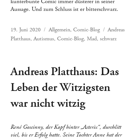
kunterbunte Comic immer düsterer in seiner
Aussage. Und zum Schluss ist er bitterschwarz.
Veröffentlicht
Kategorien
Schlagwörter
19. Juni 2020
Allgemein
,
Comic-Blog
Andreas
am
Platthaus
,
Autismus
,
Comic-Blog
,
Mad
,
schwarz
Andreas Platthaus: Das
Leben der Witzigsten
war nicht witzig
René Goscinny, der Kopf hinter „Asterix“, durchlitt
viel, bis er Erfolg hatte. Seine Tochter Anne hat der